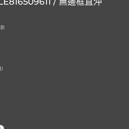
816509611 / 無邊框直沖
參數
水管）
廁