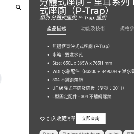
分體式座廁 – 里耳系列 LE
式座廁（P-Trap）
類別
分體式座廁
,
P- Trap
,
座廁
產品描述
功能及技術
規格
無邊框直沖式式座廁 (P-Trap）
水箱 - 雙進水孔
Size:
650L x 365W x 765H mm
WDI 水箱配件（B3300 + B4900H + 溢
304 不鏽鋼螺絲
UF 緩降式座廁及廁板（型號：2011）
L型固定配件 - 304 不鏽鋼螺絲
加入收藏清單
立即查詢
,
,
,
P trap
Rimless Washdown
toilet
座